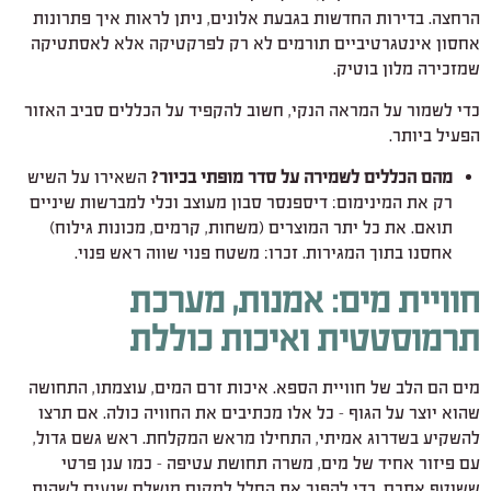
הרחצה. בדירות החדשות ב
גבעת אלונים
, ניתן לראות איך פתרונות
אחסון אינטגרטיביים תורמים לא רק לפרקטיקה אלא לאסתטיקה
שמזכירה מלון בוטיק.
כדי לשמור על המראה הנקי, חשוב להקפיד על הכללים סביב האזור
הפעיל ביותר.
מהם הכללים לשמירה על סדר מופתי בכיור?
השאירו על השיש
רק את המינימום: דיספנסר סבון מעוצב וכלי למברשות שיניים
תואם. את כל יתר המוצרים (משחות, קרמים, מכונות גילוח)
אחסנו בתוך המגירות. זכרו: משטח פנוי שווה ראש פנוי.
חוויית מים: אמנות, מערכת
תרמוסטטית ואיכות כוללת
מים הם הלב של חוויית הספא. איכות זרם המים, עוצמתו, התחושה
שהוא יוצר על הגוף – כל אלו מכתיבים את החוויה כולה. אם תרצו
להשקיע בשדרוג אמיתי, התחילו מראש המקלחת. ראש גשם גדול,
עם פיזור אחיד של מים, משרה תחושת עטיפה – כמו ענן פרטי
ששוטף אתכם. כדי להפוך את החלל למקום מושלם שנעים לשהות