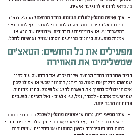
בו, כדאי להוסיף לו נגיעה אישית.
איך ואיפה מומלץ לתלות תמונות בחדר הרחצה?
מומלץ לתלות
תמונות על הקיר הרחוק מהמקלחת כדי למנוע נזקי לחות, רצוי
במסגרות עץ או אלומיניום עם זכוכית. צילומים של טבע או
אמנות מופשטת בגוונים מרגיעים יוסיפו עומק ואישיות לחלל.
מפעילים את כל החושים: הטאצ'ים
שמשלימים את האווירה
הריח שתבחרו לחדר הרחצה שלכם יקבע את התחושה עוד לפני
שמישהו מדליק את האור. נר ריחני, דיפיוזר טבעי או אפילו סבון
איכותי יכולים להפוך את השגרה לרגע של פינוק. בחרו ניחוחות
שמרגיעים אתכם – לבנדר, וניל, עץ אלגום – ואל תגזימו. לפעמים
פחות זה הרבה יותר.
אילו מפיצי ריח, נרות או צמחים מומלץ לשלב?
בחרו בניחוחות
מרגיעים כמו לבנדר, אקליפטוס או תה ירוק. שלבו צמחים חובבי
לחות כמו סנסיביריה (לשון החותנת) או סחלבים, שמוסיפים