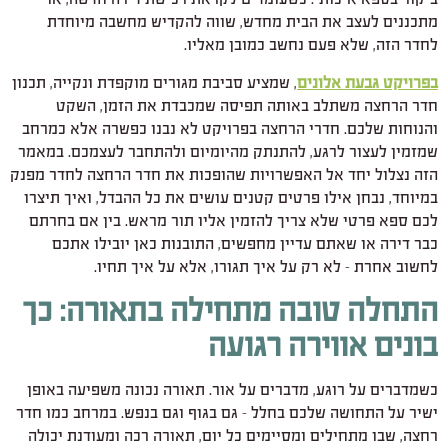
מתכננים לעצב את הבית מחדש, שווה להקדיש מחשבה מיוחדת
לחדר הזה, שלא פעם נחשב כמובן מאליו.
בפרויקט גבעת אלונים
, שמציע סביבת מגורים מוקפדת ונקייה, תכנון
חדר הרחצה משתלב באותה תפיסה שמכבדת את הזמן, השקט
והנוחות שלכם. חדרי הרחצה בפרויקט לא נבנו כפשרה אלא כמרחב
שמזמין לעצור לרגע, להתנתק מהיומיום ולהתחבר לעצמכם. במאמר
הזה נצלול יחד אל האפשרויות שהופכות את חדר הרחצה לחדר מפנק
במיוחד, נבחן אילו פרטים קטנים עושים את כל ההבדל, ואיך תיצרו
לכם ספא פרטי שלא צריך להזמין אליו תור מראש. בין אם בחרתם
כבר דירה או שאתם עדיין מחפשים, התובנות כאן יובילו אתכם
לחשוב אחרת – לא רק על איך תגורו, אלא על איך תחיו
.
התחלה טובה מתחילה בתאורה: כך
בונים אווירה רגועה
כשמדברים על רוגע, מדברים על אור. תאורה נכונה משפיעה באופן
ישיר על התחושה שלכם בחלל – גם בגוף וגם בנפש. במרחב כמו חדר
רחצה, שבו מתחילים ומסיימים כל יום, תאורה רכה ומעודנת יכולה