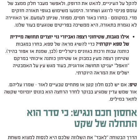
להקל על העיניים, להאט את הדופק, ולאפשר מעבר חלק ממצב של
עומס פנימי לרוגע ושחרור. הימנעו משימוש בגופי תאורה חזקים
מדי, במקומם – בחרו באור חמים, מפוזר, שניתן לעמעם. אך האווירה
לא נגמרת בתאורה, היא ממשיכה בפריטים שנוגעים בעור שלנו.
אילו מגבות, שטיחוני רצפה ואביזרי נוי יוצרים תחושה מיידית
של ספא יוקרתי?
כדי להשיג מראה של ספא, בחרו במגבות
כותנה עבות ורכות בגוונים ניטרליים (לבן, שמנת או אפור בהיר).
שטיחון רצפה מעץ במבוק או שטיחון כותנה איכותי במרקם
"וואפל" יעניקו תחושה אורגנית, בעוד מגש עץ על האמבטיה
ישלים את המראה היוקרתי.
טיפ:
אם יש לכם חלון קטן או פתחים טבעיים לאור – שמרו עליהם.
אור שמש עדין שמגיע בבוקר לחדר הרחצה הוא בונוס יומיומי שקשה
לתאר במילים.
אחסון חכם ונגיש: כי סדר הוא
התחלה של שקט
הדרך הבטוחה "לאבד" את השלווה שלכם היא לנסות למצוא משחת