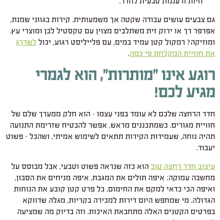
חיות ורעננות טבעית לחדר.
גם צבעים עושים עבודה שקטה אך משמעותית. קירות בגווני שמנת,
אפרפר רך או ירוק זית משתלבים מצוין עם טקסטיל לבן ומוצרי עץ.
ומוזיקה? רמקול קטן עמיד במים, עם פלייליסט רגוע, יכול
לשדרג
את חוויית המקלחת פי כמה
.
רוגע אינו "מותרות", הוא לגמרי
מגיע לכם!
חדר הרחצה שלכם לא עומד בפני עצמו – הוא חלק ממערך שלם של
חוויית מגורים. כשמתכננים מראש, אפשר להבטיח שזרימת התנועה
תהיה נוחה, שעמידות הקירות תתאים לשימוש אמיתי, ושהכל – פשוט
יעבוד.
עיצוב חדר רחצה טוב
הוא כזה שנראה פשוט וטבעי, אבל מבוסס על
מחשבה עמוקה: איפה תולים את המגבת, איפה מניחים את הסבון,
ואיפה הכי כדאי למקם את החימום. כל פרט קטן קובע את הנוחות
הגדולה. מי שמחפש היום
דירות למכירה בקריות
, מגלה שדווקא
בפרטים הקטנים האלה מתחבאת האיכות. וזה בדיוק מה שמציעה