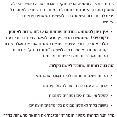
שיניים במגירה עמוסה או להיתקל במגבת רטובה באמצע הלילה.
אחסון מתוכנן היטב מונע תסכולים מיותרים. השתדלו לאחסן כל
פריט לפי תדירות השימוש בו, ולהשאיר משטחים פנויים ככל
האפשר.
איך ניתן להשתמש במדפים פתוחים או עגלות שירות לאחסון
דקורטיבי?
השתמשו במדפי עץ טבעי להצגת צנצנות זכוכית עם
מלחי אמבט, כדורי פצצה צבעוניים ושמנים אתריים. עגלת שירות
קטנה ממתכת או עץ יכולה לשמש כ"תחנת פינוק" ניידת עם
מגבות מגולגלות ומוצרי טיפוח יוקרתיים.
הנה כמה רעיונות שתוכלו ליישם בקלות:
מגרות נשלפות מתחת לכיור בגובה ארגונומי
ארון גבוה עם דלת מראה לניצול קיר פנוי
ספסל עץ עם תאים נסתרים למגבות
נישות בקיר לאחסון סבונים בלי מדפים חיצוניים
סדר יוצר תחושת ניקיון, חוסך זמן ומגביר את ההנאה מהשהות בחדר