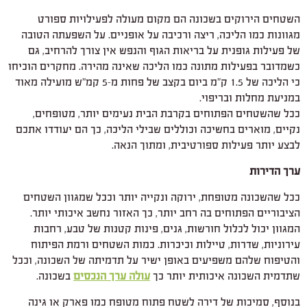
השטחים הירוקים בשכונה הם מקום מעולה לפעילויות ספורט
מגוונות כמו הליכה, ריצה ורכיבה על אופניים. על השפעתה הטובה
של פעילות גופנית על בריאות הגוף והנפש אין צורך להרחיב, גם
כשמדובר בפעילות מתונה כמו הליכה שאינה מהירה. מחקרים הוכיחו
כי הליכה של 1.5 ק"מ ביום בקצב של פחות מ-5 קמ"ש מועילה מאוד
במניעת מחלות ובריפוי.
ככל שהשטחים הפתוחים בקרבת הבית נעימים יותר, מטופחים,
נקיים, מוארים בחשיכה וכוללים שבילי הליכה, כך הם יעודדו אתכם
לבצע יותר פעילות ספורטיבית, ומתוך הנאה.
ערך הדירות
ככל שהשכונה מטופחת, ירוקה ונקייה יותר וככל שמגוון השטחים
הציבוריים הפתוחים בה רחב יותר, כך האזור נחשב איכותי יותר.
המגוון יכול לכלול חורשות, גנים, פינות קטנות של טבע, רחבות
עירוניות, שדרות, טיילות וכיכרות. כמות השטחים ורמת הפיתוח
והטיפוח שלהם משפיעים באופן ישיר על תדמיתה של השכונה, וככל
שתדמית השכונה איכותית יותר כך
עולה ערך הנכסים
בשכונה.
בנוסף, סמיכות של דירה לשטח פתוח מטופח כמו פארק או גינה