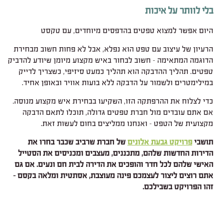
בלי לוותר על איכות
היום אפשר למצוא טפטים בהדפסים מיוחדים, עם טקסט
הרעיון של עיצוב עם טפט הוא נפלא, אבל לא פחות חשוב מבחירת
הדוגמה המתאימה – חשוב לבחור באיש מקצוע מיומן שיודע להדביק
טפטים. תהליך ההדבקה הוא תהליך כמעט סיזיפי, כשצריך לדייק
במילימטרים ולשמור על הדבקה ללא בועות אוויר ובאופן אחיד.
כדי לצלוח את ההרפתקה הזו, השקיעו בבחירת איש מקצוע מנוסה.
אם אתם עובדים מול חברת טפטים גדולה, תוכלו לתאם הדבקה
מקצועית של הטפט – ואנחנו ממליצים בחום לעשות זאת.
תושבי
פרויקט גבעת אלונים
של חברת שרביב שכבר בחרו את
הדירות החדשות שלהם, מתכננים, מעצבים ומכניסים את הסטייל
האישי שלהם לכל חדר והופכים את הדירה לבית חם ונעים. אם גם
אתם רוצים ליצור לעצמכם פינה מעוצבת, אסתטית ומלאה בקסם –
זהו הפרויקט בשבילכם.