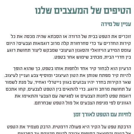
הטיפים של המעצבים שלנו
עניין של מידה
זוכרים את הטפט בבית של הדודה או הסבתא שהיה מכסה את כל
קירות החדרים עד כדי סחרחורת קלה מרוב דוגמאות וצבעים? היום
עומס המידע הויזואלי והסגנון העיצובי שמבקש ליצור תחושת רוגע
בין חדרי הבית, מכתיב שימוש אחר בטפט.
הרעיון הוא לבחור קיר אחד ולחפות אותו בטפט, כך שהוא הופך
להיות קיר מפתח שנותן את הטון העיצובי ומוסיף צבע ועניין לעיצוב.
שאר הקירות בחדר יהיו צבועים בגוון נייטרלי ואחיד, על מנת לשמור
על תחושת מרחב ורוגע. כדי להתאים בין הטפט לצבעים, קחו אתכם
דוגמת טפט לחנות הצבעים או לפגישה עם הצבעי והתאימו את
הגוונים לפי מניפת הצבעים אל מול הטפט שבחרתם.
לחיות עם הטפט לאורך זמן
הדבקת טפט על הקיר היא פעולה דרמטית. הדבק מצמיד את הטפט
אל הטיח והתוצאה הסופית צריכה להיות מדויקת עד הפרטים