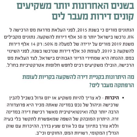
בשנים האחרונות יותר משקיעים
קונים דירות מעבר לים
הנתונים מורים כי בשנת 2015, לפני העלאת מדרגת מס הרכישה ל
8%, נרכשו בישראל יותר מ 30 אלף דירות להשקעה. נתונים מקבילים
משנת 2019 מורים על ירידה של למעלה מ 50%; רק 14 אלף דירות
להשקעה ב 2019, לעומת 30 אלף דירות שנרכשו בשנה, לפני השינוי
במס. ההנחה היא שמחירי הדיור הגבוהים בישראל, לצד העלאת מס
הרכישה, הובילו משקיעים רבים לחפש חלופות אטרקטיביות בחו"ל.
מה היתרונות בקניית דירה להשקעה בקריות לעומת
הרפתקה מעבר לים?
היכרות
– לא צריך להיות משקיע או יזם גדול בשביל להבין
שרכישה וניהול של נכס במדינה שאתה מכיר היא פרוצדורה
הרבה יותר קלה ואינטואיטיבית מאשר רכישת דירה במדינה
זרה. היתרון המובהק של השפה שמאפשרת לתקשר בלי בעיה
וללא צורך בתיווך עם כל גורם שצץ בדרך, ההיכרות עם שוק
הנדל"ן המקומי, רשויות המס, החוקים וכי"ב.