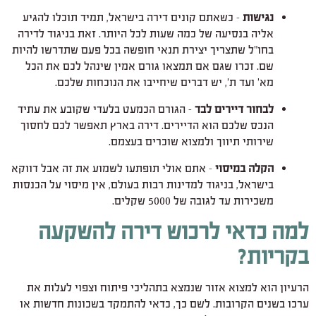
נגישות
– כשאתם קונים דירה בישראל, תמיד תוכלו להגיע
אליה בנסיעה של כמה שעות לכל היותר. זאת בניגוד לדירה
בחו"ל שתצריך יצירת תנאי חופשה בכל פעם שתדרשו להיות
שם. זכרו שגם אם תמצאו גורם אמין שינהל לכם את הכל
מא' ועד ת', יש דברים שיחייבו את הנוכחות שלכם.
לבחור דיירים לבד
– הגורם הכמעט בלעדי שקובע את עתיד
הנכס שלכם הוא הדיירים. דירה בארץ תאפשר לכם לחסוך
שירותי תיווך ולמצוא שוכרים בעצמם.
הקלה במיסוי
– אתם אולי תופתעו לשמוע את זה אבל דווקא
בישראל, בניגוד למדינות רבות בעולם, אין מיסוי על הכנסות
משכירות עד לגובה של 5000 שקלים.
למה כדאי לרכוש דירה להשקעה
בקריות?
הרעיון הוא למצוא אזור שנמצא בתהליכי פיתוח וצפוי לעלות את
ערכו בשנים הקרובות. לשם כך, כדאי להתמקד בשכונות חדשות או