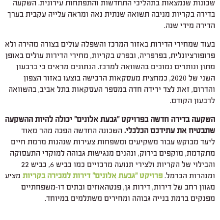
שכונות שנמצאות בתהליכי התחדשות והתפתחות עירונית. השקעה
בדירה בקריות מניבה תשואה שנתית נאה ומראה עלייה עקבית בערך
הדירה מידי שנה.
בעוד שמחירי הדירות באזור המרכז והשפלה עולים בצורה מהירה ולא
פרופורציונלית, בפרפריה, ובפרט בקריות, מחירי הדירות עולים באופן
מתון ונותרים נמוכים בהשוואה למרכז. הנתונים מראים כי ברבעון
השני של 2020, כמחצית מעסקאות הרכישה בוצעו באזור הצפון
והדרום, זאת לצד ירידה חדה במספר העסקאות בתל אביב, בהשוואה
לרבעון הקודם.
השקעה בדירה חדשה בפרויקט "גבעת אלונים" יכולה להיות ההשקעה
שתבטיח את עתידכם הכלכלי.
השכונה החדשה הפכה מהר מאוד
ליעד מבוקש עבור משקיעים ומשפחות צעירות שנהנות מרמת חיים
מתקדמת, מוקפים בירוק, ונהנים מנגישות גבוהה למוקדי התעסוקה
והבילוי של הקריות ולצירי תנועה מרכזיים כמו כביש 6, כביש 22
ומנהרות הכרמל.
פרויקט "גבעת אלונים" דירות למכירה בקריות
מציע
מגוון רחב של דירות, דירות גן, פנטהאוזים ובתים דו-משפחתיים
מפנקים ברמת בנייה גבוהה ומחירים משתלמים במיוחד.