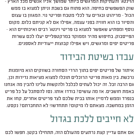
הוינטג' והעתיקות המרגשים ביותר שמושך אליו אנשים מכל הארץ –
שוק הפשפשים בחיפה. הוא פתוח גם בשבת וניתן למצוא בו ממש
הכול – מריהוט ובגדים עד לכלי מטבח ופריטי נוי. המגוון בו עצום
והסיור בו הוא חוויה בפני עצמה, אפילו אם לא קניתם כלום. מקום
נוסף ומפתיע שאפשר למצוא בו פריטי וינטג' רבים ואיכותיים הוא –
הפייסבוק. בחיפוש מהיר וממוקד במרקטפלייס יעלו לכם עשרות
פריטים יפים ומרגשים, ויש אפילו קבוצות ייעודיות לאספנים.
עבדו בשיטת הבידוד
איתור של פריטים יפים בתוך הררי הסחורה בשווקים הוא מיומנות
נרכשת. בין מאות פריטי הרוכלים תוכלו למצוא מציאות נדירות וכן,
גם הרבה זבל. זה יכול לעתים לבלבל ולהקשות עלינו להבין מה אנחנו
באמת חושבים. אז מה עושים? בודדו אותו. נסו להסתכל על כל פריט
בנפרד וממש לדמיין אותו בבית שלכם לצד פריטים אחרים, קחו את
הזמן במחשבה. מצאתם לו מיקום? תתחדשו! לא התחברתם? נקסט.
לא חייבים ללכת בגדול
אם אתם עדיין קצת נרתעים מהעולם הזה, תתחילו בקטן. חפשו לכם