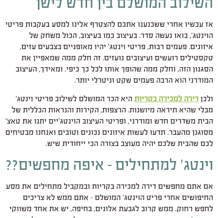
השילוב המושלם בין חדש לישן
אז עכשיו אחרי ששכנענו אתכם להצטרף אלינו למסע בעקבות פריטי
הוינטג', בואו נעשה סדר. בעיצוב כמו בעיצוב, הכול משחק של
איזונים. פעמים רבות, פריטי וינטג' יהיו מאופניים בצבעים עזים,
טקסטילים רועשים ועיצובים נועזים. זה חלק ממה שמאפיין את
הסגנון הזה, וחלק ממה שהופך אותו לכל כך כיפי. ומאידך, העיצוב
המודרני הוא הרבה פעמים שקט וניטרלי יותר.
ולכן
דירה למכירה בקריות
היא הכר המושלם לשילוב פריטי וינטג'
מבלי שהיא תיראה מיושנות. הרצפות, הקירות והנראות הכללית של
הבית משדרים חדש ומודרני, ופריטי העיצוב הוינטג'יים יתנו את טאצ'
מסוגנן מהעבר. תדעו לעשות איזונים נכונים וטובים ואנחנו מבטיחים
לכם שהבית שלכם יהיה מעוצב בצורה הכי ייחודית שיש.
וינטג' למתחילים – איפה מחפשים??
אם אתם מחפשים דירה למכירה בקריות ובמקביל מתחילים את מסע
החיפושים אחרי פריט הוינטג' המושלם – אתם ממש לא צריכים
לחפש רחוק. ממש קרוב לגבעת אלונים, בחיפה, יש את אחד משווקי