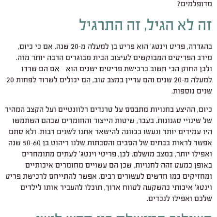
מדופלמים?
זה לא הגיל, זה התרגיל
בהגדרה, פריט וינטג' הוא פריט בן למעלה מ-20 שנה. אם כי כיום,
מירב הפריטים המבוקשים לעיצוב הבית מבוגרים הרבה יותר מזה.
ולכן החוק הכי חשוב ברכישת פריטים ישנים הוא – אם הם שרדו
למעלה מ-20 שנים והם עדיין במצב טוב, הם יכולים לשרוד לפחות 20
שנים נוספות.
כיום, ההיצע בחנויות מתבסס על טרנדים רלוונטיים ועל הקצב המהיר
של שינויי סגנונות. בעבר, שיטות הייצור והחומרים שבהם השתמשו
היו עמידים יותר ונעשו בכוונה להישאר אתנו לשנים רבות. ולא סתם
אפשר לראות בבתים של הסבים והסבתות שלנו ריהוט בן 50-60 שנה
ואפילו יותר, במצב מושלם. לכן, פריטי וינטג' לעתים מתומחרים
באופן כמעט זהה לחנויות, שכן הם עשויים מחומרים איכותיים
ומחזיקים כמו חדשים לעשורים רבים. אפשר להתייחס לרכישת פריט
וינטג' איכותי כהשקעה לטווח ארוך, תוכלו להעביר אותו לילדים
שלכם ואפילו לנכדים.