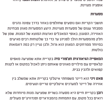
אופציה מצוינת.
מסעדות
תושבי הקריות וגם נוסעים שחולפים באזור בדרך צפונה נהנים
ממבחר עצום של מסעדות מצוינות. היצע המסעדות מגוון מבחינת
האווירה, הסגנון, באופי המאכלים וארצות המוצא של המנות. שמן של
חלק מהמסעדות הולך לפניהן עד כדי כך שלקוחות רבים מגיעים
במיוחד ממרחקים. המגוון הוא גדול, ולכן נציין רק כמה דוגמאות
בולטות:
המאפייה הגיאורגית חצ'פורי מיה
בקריית אתא שמציעה מאפים
קלאסיים עם מילויים מגוונים שאותם ניתן לאכול במקום או לקנות
קפואים ולהכין בבית.
פאט ויני
הוא דיינר משפחתי איטלקי בקריית אתא שמשלב בין
אווירה של דיינר למעדנים איטלקיים טריים וטעימים.
רובן
בקריית חיים היא מסעדה בשרית שמציעה מנות מיוחדות שלא
רואים בכל מקום, עם התמחות בהמבורגרים וסנדוויצ'ים מעולים.