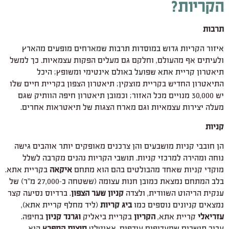
הקריות?
תרבות
איזור הקריות גדוש במוסדות תרבות שמארחים מופעים מהארץ
ולעיתים אף מהעולם, וחלקם גם מעלים הפקות עצמאיות. כך למשל
תיאטרון קריית אתא שפועל באולם אינטימי ומשופץ; היכל
התיאטרון החדיש בקריית מוצקין; תיאטרון הצפון בקריית חיים שלו
יש 30,000 מנויים מכל האזור; וכמובן תיאטרון חיפה הוותיק שגם
מעלה יצירות עצמאיות וגם מארח הצגות של תיאטראות אחרים.
קניות
הן חובבי קניות מושבעים והן צרכנים מאופקים יותר אוהבים גישה
נוחה ומהירה למרכזי קניות. תושבי הקריות נהנים מקרבה לשלל
מוקדי קניות שאחד מהבולטים בהם הוא מתחם
איקאה
בקריית אתא.
בלב המתחם נמצאת כמובן חנות עצומה (ששטחה כ-27,000 מ"ר) של
ענקית הריהוט השוודית, ולצדה
קניון שער הצפון
. ברדיוס נסיעה קצר
נמצאים קניונים נוספים כמו
ביג קריות
(ליד מחלף קריית אתא),
עזריאלי
קריית אתא,
הקריון
בקריית ביאליק
וגרנד קניון
בחיפה.
עבור תושבים שמעדיפים עודפים, אאוטלט
חוצות המפרץ
הוא