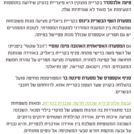
פיצה אלכסנדר
בקריית מוצקין היא פיצריית בוטיק שידועה בתוספות
הטעימות אך מאוד לא שגרתיות שלה.
מסעדת השף הבשרית ג'ינוס
בקריית ביאליק מציעה מנות משובחות
שמשלבות בין המטבח המודרני למטבח המסורתי. לטובת הממהרים
יש גם תפריט אקספרס שכולל מנות ספיישל בפיתה.
גם
המסעדה האסיאתית האהובה מינה טומיי
("הכל שקוף" ביפנית)
של השף משה בדישי פתחה סניף בקריית ביאליק. באווירה שנותנת
תחושה של קפיצה למזרח, המסעדה מציעה תפריט על טהרת חמשת
המטבחים: הודו, ויטנאם, קוריאה, יפן ותיאלנד.
סניף אקספרס של מסעדת סינטה בר
המפורסמת מחיפה פועל
בהצלחה בקניון שער הצפון בקריית אתא, לרווחתם של חובבי
הבשרים.
גבעת אלונים היא שכונה חדשה שנבנית בקריות
, ומאות משפחות
כבר מתגוררות בה ונהנות משפע של מוקדי בילוי ופנאי. השכונה
מציעה איכות חיים, אווירה קהילתית ושטחים ירוקים נרחבים.
השכונה המטופחת משלבת בין אווירה אורבנית לכפרית, והיא נבנית
על גבעה מוקפת חורש טבעי המשקיפה אל נופים פתוחים.